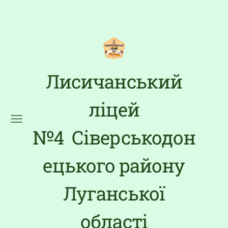
Лисичанський
ліцей
№4 Сіверськодон
ецького району
Луганської
області