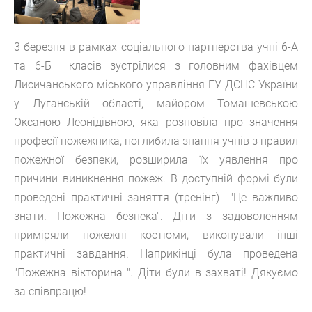
3 березня в рамках соціального партнерства учні 6-А
та 6-Б класів зустрілися з головним фахівцем
Лисичанського міського управління ГУ ДСНС України
у Луганській області, майором Томашевською
Оксаною Леонідівною, яка розповіла про значення
професії пожежника, поглибила знання учнів з правил
пожежної безпеки, розширила їх уявлення про
причини виникнення пожеж. В доступній формі були
проведені практичні заняття (тренінг) "Це важливо
знати. Пожежна безпека". Діти з задоволенням
приміряли пожежні костюми, виконували інші
практичні завдання. Наприкінці була проведена
"Пожежна вікторина ". Діти були в захваті! Дякуємо
за співпрацю!