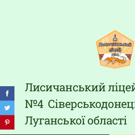
Лисичанський ліце
№4 Сіверськодонец
Луганської області