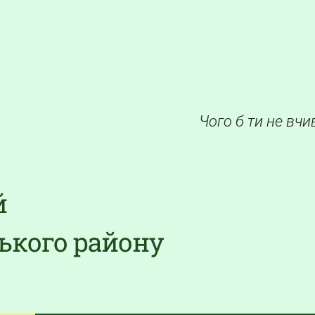
Чого б ти не вчи
й
ького району