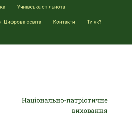
ка
Учнівська спільнота
я. Цифрова освіта
Контакти
Ти як?
Національно-патріотичне
виховання