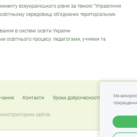
именту всеукраїнського рівня за темою "Управління
 освітньому середовищі об'єднаних територіальних
ання в системі освіти України
и освітнього процесу: педагогами, учнями та
Ми викорис
вчання
Контакти
Уроки доброчесності
Cookie-файл
покращення
конструктором сайтів.