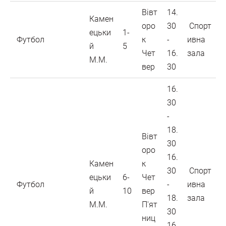
Вівт
14.
Камен
оро
30
Спорт
ецьки
1-
Футбол
к
-
ивна
й
5
Чет
16.
зала
М.М.
вер
30
16.
30
-
18.
Вівт
30
оро
16.
Камен
к
30
Спорт
ецьки
6-
Чет
Футбол
-
ивна
й
10
вер
18.
зала
М.М.
П'ят
30
ниц
16.