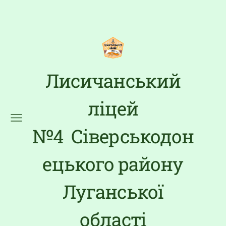
Лисичанський
ліцей
№4 Сіверськодон
ецького району
Луганської
області