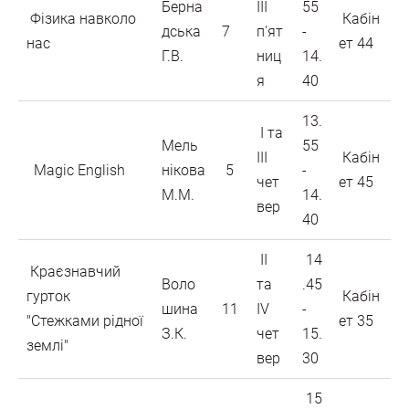
Берна
ІІІ
55
Фізика навколо
Кабін
дська
7
п'ят
-
нас
ет 44
Г.В.
ниц
14.
я
40
13.
І та
Мель
55
ІІІ
Кабін
Magic English
нікова
5
-
чет
ет 45
М.М.
14.
вер
40
ІІ
14
Краєзнавчий
Воло
та
.45
гурток
Кабін
шина
11
ІV
-
"Стежками рідної
ет 35
З.К.
чет
15.
землі"
вер
30
15