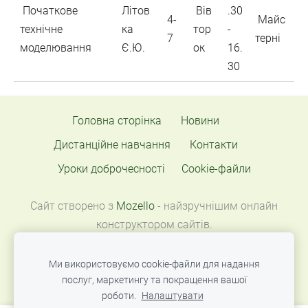
Початкове
Літов
Вів
.30
4-
Майс
технічне
ка
тор
-
7
терні
моделювання
Є.Ю.
ок
16.
30
Головна сторінка
Новини
Дистанційне навчання
Контакти
Уроки доброчесності
Cookie-файли
Сайт створено з
Mozello
- найзручнішим онлайн
конструктором сайтів.
Ми використовуємо cookie-файли для надання
послуг, маркетингу та покращення вашої
роботи.
Налаштувати