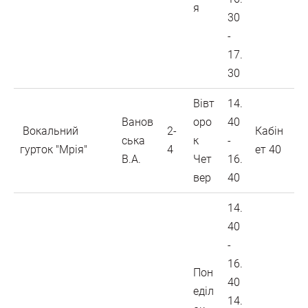
я
30
-
17.
30
Вівт
14.
Ванов
оро
40
Вокальний
2-
Кабін
ська
к
-
гурток "Мрія"
4
ет 40
В.А.
Чет
16.
вер
40
14.
40
-
16.
Пон
40
еділ
14.