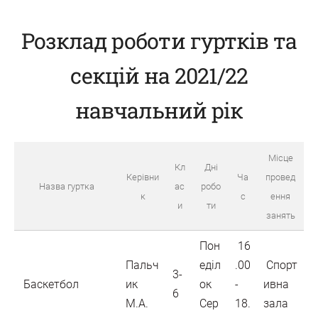
Розклад роботи гуртків та
секцій на 2021/22
навчальний рік
Місце
Кл
Дні
Керівни
Ча
провед
Назва гуртка
ас
робо
к
с
ення
и
ти
занять
Пон
16
Пальч
еділ
.00
Спорт
3-
Баскетбол
ик
ок
-
ивна
6
М.А.
Сер
18.
зала