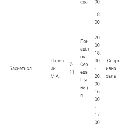
еда
00
18.
00
-
20.
Пон
00
еділ
18.
ок
Пальч
00
Спорт
7-
Сер
Баскетбол
ик
-
ивна
11
еда
М.А.
20.
зала
П'ят
00
ниц
16.
я
00
-
17.
00