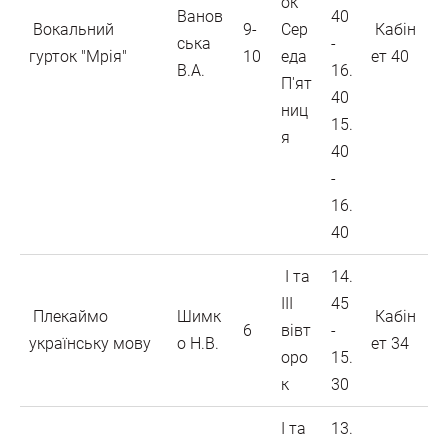
ок
Ванов
40
Вокальний
9-
Сер
Кабін
ська
-
гурток "Мрія"
10
еда
ет 40
В.А.
16.
П'ят
40
ниц
15.
я
40
-
16.
40
І та
14.
ІІІ
45
Плекаймо
Шимк
Кабін
6
вівт
-
українську мову
о Н.В.
ет 34
оро
15.
к
30
І та
13.