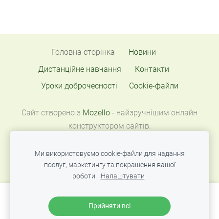
Головна сторінка
Новини
Дистанційне навчання
Контакти
Уроки доброчесності
Cookie-файли
Сайт створено з
Mozello
- найзручнішим онлайн
конструктором сайтів.
Ми використовуємо cookie-файли для надання
послуг, маркетингу та покращення вашої
роботи.
Налаштувати
Створіть свій вебсайт або інтернет-магазин
Прийняти всі
за допомогою Mozello.