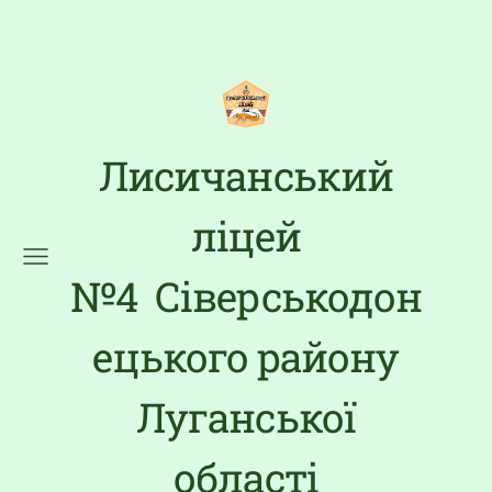
Лисичанський
ліцей
№4 Сіверськодон
ецького району
Луганської
області