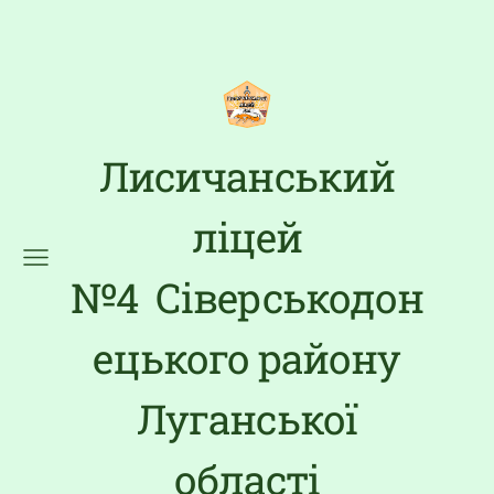
Лисичанський
ліцей
№4 Сіверськодон
ецького району
Луганської
області