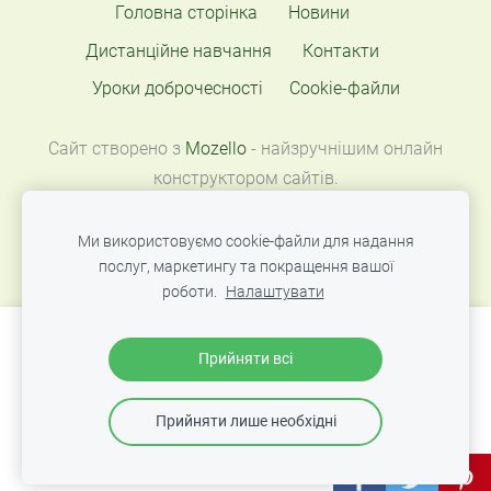
Головна сторінка
Новини
Дистанційне навчання
Контакти
Уроки доброчесності
Cookie-файли
Сайт створено з
Mozello
- найзручнішим онлайн
конструктором сайтів.
Ми використовуємо cookie-файли для надання
послуг, маркетингу та покращення вашої
роботи.
Налаштувати
Створіть свій вебсайт або інтернет-магазин
Прийняти всі
за допомогою Mozello.
Швидко, просто, без програмування.
Прийняти лише необхідні
Більше