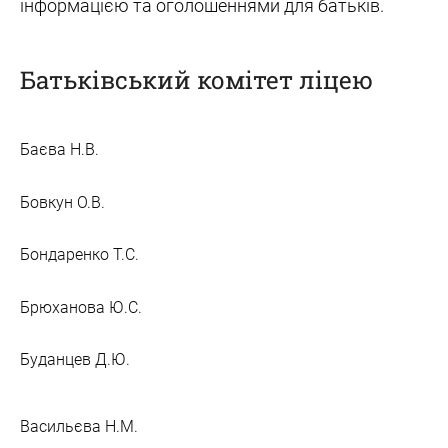
інформацією та оголошеннями для батьків.
Батьківський комітет ліцею
Баєва Н.В.
Бовкун О.В.
Бондаренко Т.С.
Брюханова Ю.С.
Буданцев Д.Ю.
Васильєва Н.М.