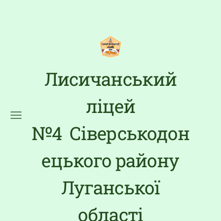
Лисичанський
ліцей
№4 Сіверськодон
ецького району
Луганської
області