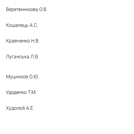
Веретеннікова О.В.
Кошелець А.С.
Кравченко Н.В.
Луганська Л.В.
Мушніков О.Ю.
Удоденко Т.М.
Худолєй А.Е.