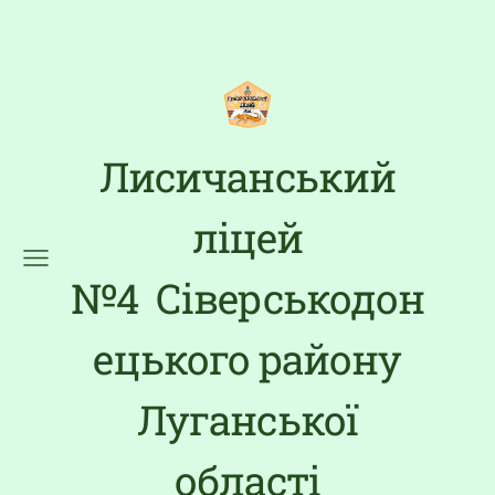
Лисичанський
ліцей
№4 Сіверськодон
ецького району
Луганської
області