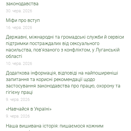
законодавства
30. черв. 2026
Міфи про вступ
16. черв. 2026
Державні, міжнародні та громадські служби й сервіси
підтримки постраждалих від сексуального
насильства, пов’язаного з конфліктом, у Луганській
області
10. черв. 2026
Додаткова інформація, відповіді на найпоширеніші
запитання та корисні рекомендації щодо
застосування законодавства про працю, охорону та
гігієну праці
9. черв. 2026
«Навчайся в Україні»
9. черв. 2026
Наша вишивана історія: пишаємося кожним